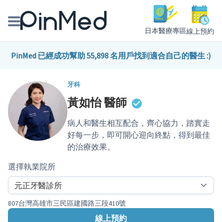
日本醫療專區
線上預約
線上預約醫師、院所
PinMed 已經成功幫助 55,898 名用戶找到適合自己的醫生 :)
醫師專欄專訪
牙科
黃如怡
醫師
健康主題館
病人和醫生相互配合，齊心協力，踏實走
我是醫療人員
好每一步，即可開心迎向終點，得到最佳
的治療效果。
選擇執業院所
807台灣高雄市三民區建國路三段410號
線上預約