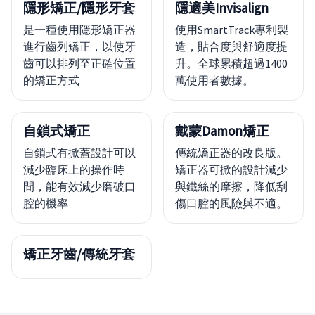
隱形矯正/隱形牙套
隱適美Invisalign
是一種使用隱形矯正器
使用SmartTrack專利製
進行齒列矯正，以使牙
造，貼合度與舒適度提
齒可以排列至正確位置
升。全球累積超過1400
的矯正方式
萬使用者數據。
自鎖式矯正
戴蒙Damon矯正
自鎖式有掀蓋設計可以
傳統矯正器的改良版。
減少臨床上的操作時
矯正器可掀的設計減少
間，能有效減少磨破口
與鐵絲的摩擦，降低刮
腔的機率
傷口腔的風險與不適。
矯正牙齒/傳統牙套