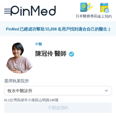
日本醫療專區
線上預約
線上預約醫師、院所
PinMed 已經成功幫助 55,898 名用戶找到適合自己的醫生 :)
醫師專欄專訪
中醫
陳冠伶
醫師
健康主題館
我是醫療人員
選擇執業院所
812台灣高雄市小港區山明路168號
不開放預約