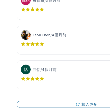
黃律棋
/
3 個月前
Leon Chen
/
4 個月前
白恬
/
4 個月前
載入更多