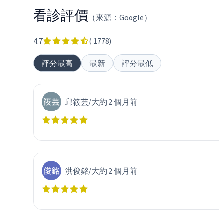
看診評價
（來源：Google）
4.7
(
1778
)
評分最高
最新
評分最低
邱筱芸
/
大約 2 個月前
洪俊銘
/
大約 2 個月前