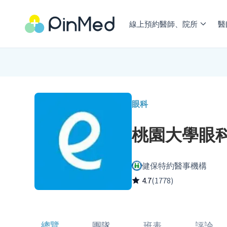
線上預約醫師、院所
醫
眼科
桃園大學眼
健保特約醫事機構
4.7
(1778)
總覽
團隊
班表
評論