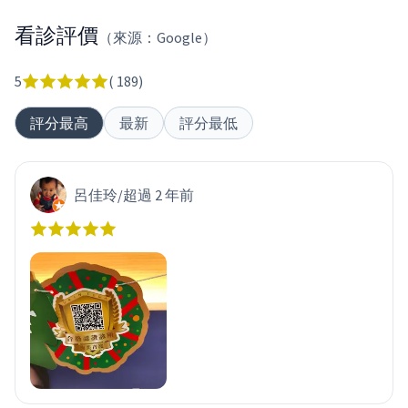
看診評價
（來源：Google）
5
(
189
)
評分最高
最新
評分最低
呂佳玲
/
超過 2 年前