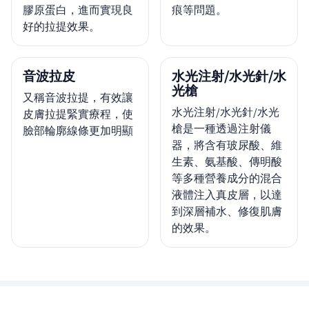
膠原蛋白，進而實現良
痕等問題。
好的拉提效果。
音波拉皮
水光注射/水光針/水
光槍
又稱音波拉提，有效讓
水光注射/水光針/水光
皮膚拉提緊實療程，使
槍是一種透過注射儀
臉部輪廓線條更加明顯
器，將含有玻尿酸、維
生素、氨基酸、傳明酸
等多種營養成分的混合
液體注入真皮層，以達
到深層補水、修復肌膚
的效果。