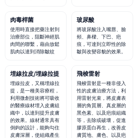
肉毒桿菌
玻尿酸
使用時直接把藥注射到
將玻尿酸注入嘴唇、臉
治療部位，阻斷神經肌
頰、鼻樑、下巴、疤
肉間的聯繫，藉由放鬆
痕，可達到立即性的除
肌肉以達到消除皺紋
皺與改變容貌的效果。
埋線拉皮/埋線拉提
飛梭雷射
埋線拉皮，又稱埋線拉
飛梭雷射是一種非侵入
提，是一種美容療程，
性的皮膚治療方法，利
利用微創技術將可吸收
用雷射光束，將皮膚表
的醫療線材埋入皮膚組
層的角質層、真皮層的
織中，以達到提升皮膚
黑色素、以及疤痕組織
的效果。線材通常具有
等，去除或破壞，促進
倒鉤的設計，能夠勾住
膠原蛋白再生，改善皮
皮膚深層，使組織產生
膚質地、膚色、以及疤