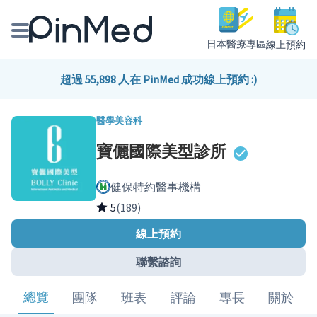
日本醫療專區
線上預約
線上預約醫師、院所
超過 55,898 人在 PinMed 成功線上預約 :)
醫師專欄專訪
醫學美容科
寶儷國際美型診所
健康主題館
健保特約醫事機構
我是醫療人員
5
(189)
線上預約
聯繫諮詢
總覽
團隊
班表
評論
專長
關於