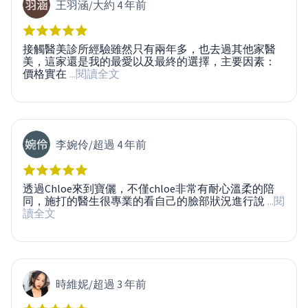
王羽涵
/
大約 4 年前
接觸醫美診所經驗雖然只有兩年多，也去過其他家醫
美，這家還是我的最愛以及最終的選擇，主要因素：
價格實在
...閱讀全文
李婉伶
/
超過 4 年前
透過Chloe來到寶儷，不僅chloe非常有耐心溫柔的陪
同，施打的醫生很專業的看自己的臉部狀況進行說
...閱
讀全文
時維妮
/
超過 3 年前