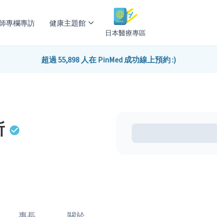
師專欄專訪
健康主題館
日本醫療專區
超過 55,898 人在 PinMed 成功線上預約 :)
所
專長
關於