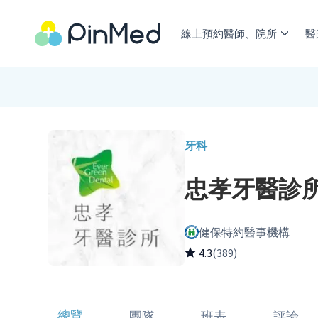
線上預約醫師、院所
醫
牙科
忠孝牙醫診
健保特約醫事機構
4.3
(389)
總覽
團隊
班表
評論