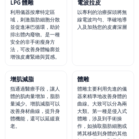
LPG 體雕
電波拉皮
利用儀器按摩特定區
以專利的治療探頭將無
域，刺激脂肪細胞分散
線電波均勻、準確地導
並促進淋巴循環，助於
入及加熱您的皮膚深層
排出體內廢物。是一種
安全的非手術瘦身方
法，可改善身體輪廓並
增強皮膚緊緻與質感。
增肌減脂
體雕
指通過醫療手段，讓人
體雕主要利用先進的儀
體的肌肉量增加，脂肪
器來精準地改善身體的
量減少。增肌減脂可以
曲線。大致可以分為兩
改善身材曲線，提升身
大類。第一種是侵入式
體機能，還可以延緩衰
體雕，涉及到手術操
老。
作，如抽取脂肪細胞或
將其移植到身體的其他