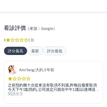
看診評價
（來源：Google）
1
(
3
)
評分最高
最新
評分最低
Ami Yang
/
大約 3 年前
之前預約幾十次從來沒有取消不到過,昨晚拉傷要取消
今天下午1點預約, 公司規定只能在中午12點以後傳送
...
閱讀全文