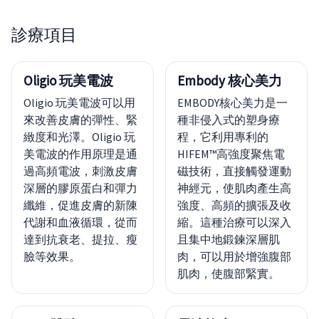
診療項目
Oligio 玩美電波
Embody 核心美力
Oligio 玩美電波可以用
EMBODY核心美力是一
來改善皮膚的彈性、緊
種非侵入式的塑身療
緻度和光澤。Oligio 玩
程，它利用專利的
美電波的作用原理是通
HIFEM™高強度聚焦電
過高頻電波，刺激皮膚
磁技術，直接觸發運動
深層的膠原蛋白和彈力
神經元，使肌肉產生高
纖維，促進皮膚的新陳
強度、高頻的擴張及收
代謝和血液循環，從而
縮。這種治療可以深入
達到抗衰老、提拉、瘦
且集中地鍛鍊深層肌
臉等效果。
肉，可以用於增強腹部
肌肉，使腹部緊實。