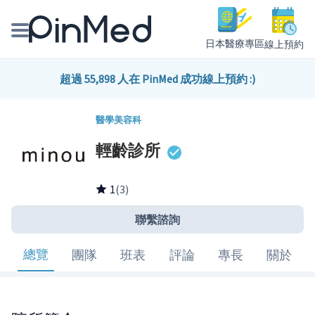
日本醫療專區
線上預約
線上預約醫師、院所
超過 55,898 人在 PinMed 成功線上預約 :)
醫師專欄專訪
醫學美容科
輕齡診所
健康主題館
我是醫療人員
1
(3)
聯繫諮詢
總覽
團隊
班表
評論
專長
關於