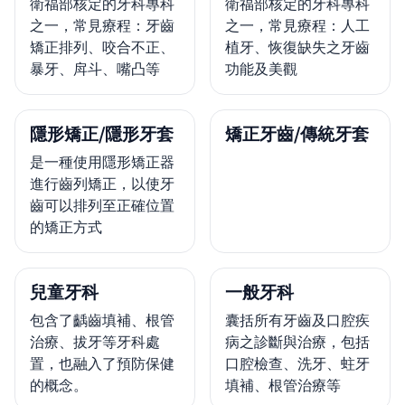
衛福部核定的牙科專科
衛福部核定的牙科專科
之一，常見療程：牙齒
之一，常見療程：人工
矯正排列、咬合不正、
植牙、恢復缺失之牙齒
暴牙、戽斗、嘴凸等
功能及美觀
隱形矯正/隱形牙套
矯正牙齒/傳統牙套
是一種使用隱形矯正器
進行齒列矯正，以使牙
齒可以排列至正確位置
的矯正方式
兒童牙科
一般牙科
包含了齲齒填補、根管
囊括所有牙齒及口腔疾
治療、拔牙等牙科處
病之診斷與治療，包括
置，也融入了預防保健
口腔檢查、洗牙、蛀牙
的概念。
填補、根管治療等