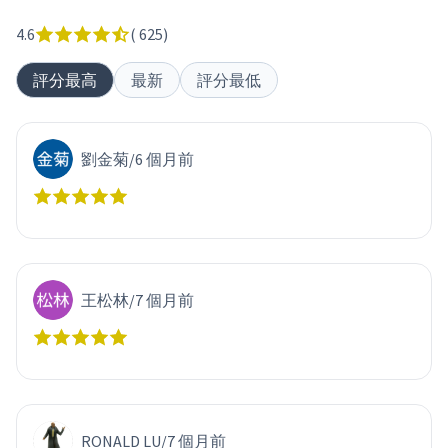
4.6
(
625
)
評分最高
最新
評分最低
劉金菊
/
6 個月前
王松林
/
7 個月前
RONALD LU
/
7 個月前