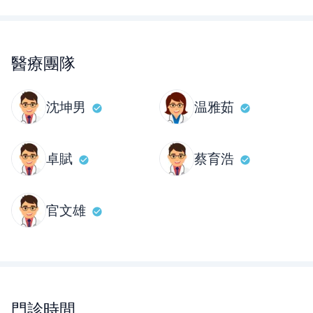
醫療團隊
沈坤男
温雅茹
卓賦
蔡育浩
官文雄
門診時間