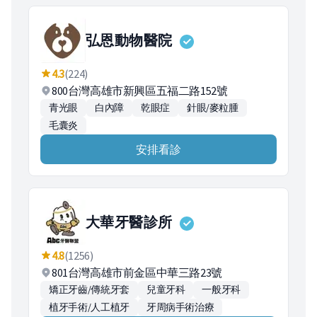
弘恩動物醫院
4.3
(224)
800台灣高雄市新興區五福二路152號
青光眼
白內障
乾眼症
針眼/麥粒腫
毛囊炎
安排看診
大華牙醫診所
4.8
(1256)
801台灣高雄市前金區中華三路23號
矯正牙齒/傳統牙套
兒童牙科
一般牙科
植牙手術/人工植牙
牙周病手術治療