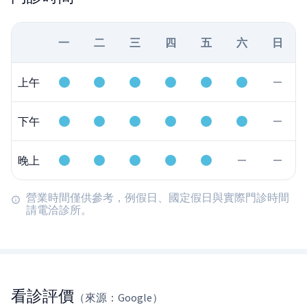
一
二
三
四
五
六
日
上午
下午
晚上
營業時間僅供參考，例假日、國定假日與實際門診時間
請電洽診所。
看診評價
（來源：Google）