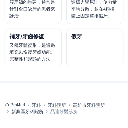
腔牙齒的重建，通常是
造橋力學原理，使力量
針對全口缺牙的患者來
平均分散，並在4顆植
診治
體上固定整排假牙。
補牙/牙齒修復
假牙
又稱牙體復形，是通過
填充以恢復牙齒功能、
完整性和形態的方法
PinMed
牙科
牙科院所
高雄市牙科院所
新興區牙科院所
品適牙醫診所