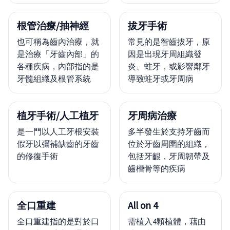
根管治療/抽神經
拔牙手術
也可稱為齒內治療，就
常見的是智齒拔牙，原
是治療「牙齒內部」的
因是出現牙周組織發
各種疾病，內部指的是
炎、蛀牙，或影響鄰牙
牙髓組織及根管系統
導致蛀牙或牙周病
植牙手術/人工植牙
牙周病治療
是一門以人工牙根安裝
多半發生於支持牙齒而
假牙以彌補缺齒的牙齒
位於牙齒周圍的組織，
的修復手術
包括牙齦，牙周韌帶及
齒槽骨等的疾病
全口重建
All on 4
全口重建指的是對於口
需植入4顆植體，藉由