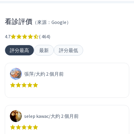
看診評價
（來源：Google）
4.7
(
464
)
評分最高
最新
評分最低
張萍
/
大約 2 個月前
selep kawac
/
大約 2 個月前