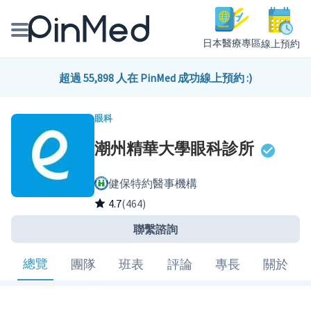
日本醫療專區
線上預約
線上預約醫師、院所
超過 55,898 人在 PinMed 成功線上預約 :)
醫師專欄專訪
眼科
潮州精華大學眼科診所
健康主題館
健保特約醫事機構
我是醫療人員
4.7
(464)
聯繫諮詢
總覽
團隊
班表
評論
專長
關於