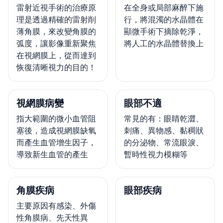
雷射近視手術的治療原
在全身或局部麻醉下施
理是透過精確的雷射削
行，將混濁的水晶體在
薄角膜，來改變角膜的
顯微手術下摘除乾淨，
弧度，讓影像重新聚焦
將人工的水晶體替換上
在視網膜上，從而達到
恢復清晰視力的目的！
視網膜病變
眼部不適
指大範圍的微小血管阻
常見的有：眼睛乾澀、
塞後，造成視網膜缺氧
刺痛、異物感、黏稠狀
而產生血管增生因子，
的分泌物、常流眼淚、
導致新生血管的產生
暫時性視力模糊等
角膜疾病
眼部疾病
主要原因有感染、外傷
性角膜病、先天性異