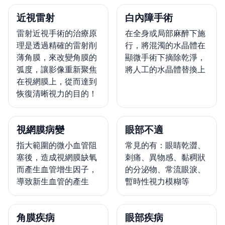
近視雷射
白內障手術
雷射近視手術的治療原
在全身或局部麻醉下施
理是透過精確的雷射削
行，將混濁的水晶體在
薄角膜，來改變角膜的
顯微手術下摘除乾淨，
弧度，讓影像重新聚焦
將人工的水晶體替換上
在視網膜上，從而達到
恢復清晰視力的目的！
視網膜病變
眼部不適
指大範圍的微小血管阻
常見的有：眼睛乾澀、
塞後，造成視網膜缺氧
刺痛、異物感、黏稠狀
而產生血管增生因子，
的分泌物、常流眼淚、
導致新生血管的產生
暫時性視力模糊等
角膜疾病
眼部疾病