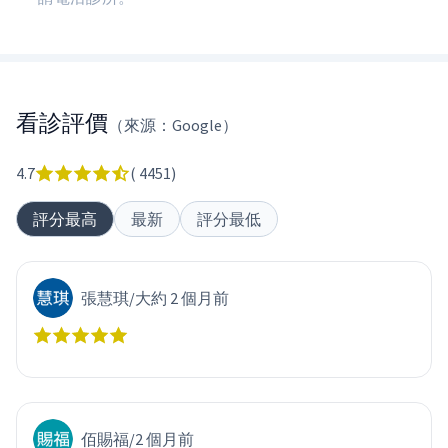
看診評價
（來源：Google）
4.7
(
4451
)
評分最高
最新
評分最低
張慧琪
/
大約 2 個月前
佰賜福
/
2 個月前