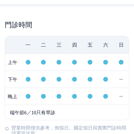
門診時間
一
二
三
四
五
六
日
上午
下午
晚上
端午節6／10只有早診
營業時間僅供參考，例假日、國定假日與實際門診時間
請電洽診所。