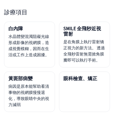
診療項目
白內障
SMILE 全飛秒近視
雷射
水晶體變混濁阻礙光線
是在角膜上執行雷射矯
形成影像的視網膜，造
正視力的新方法。 透過
成視覺模糊，因而在生
全飛秒雷射無需掀角膜
活或工作上造成困擾。
瓣即可以執行手術。
黃斑部病變
眼科檢查、矯正
病因是原本能幫助看清
事物的視網膜慢慢退
化，導致眼睛中央的視
力減弱