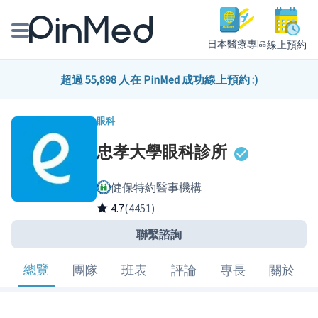
日本醫療專區
線上預約
線上預約醫師、院所
超過 55,898 人在 PinMed 成功線上預約 :)
醫師專欄專訪
眼科
忠孝大學眼科診所
健康主題館
健保特約醫事機構
我是醫療人員
4.7
(4451)
聯繫諮詢
總覽
團隊
班表
評論
專長
關於