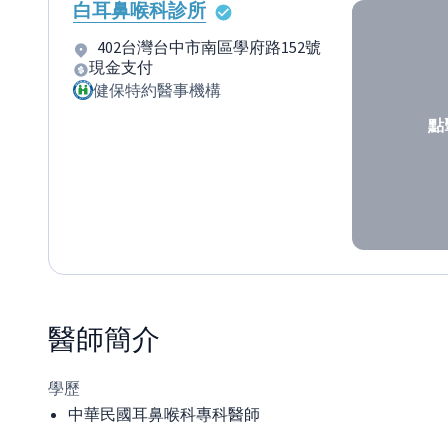
白耳鼻喉科診所
402台灣台中市南區學府路152號
現金支付
健保特約醫事機構
點
醫師
簡介
學歷
中華民國耳鼻喉科專科醫師