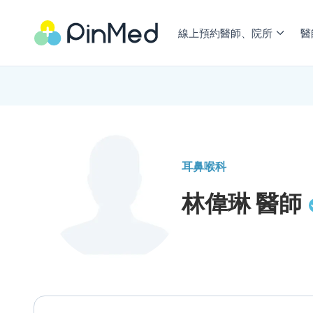
線上預約醫師、院所
醫
耳鼻喉科
林偉琳
醫師