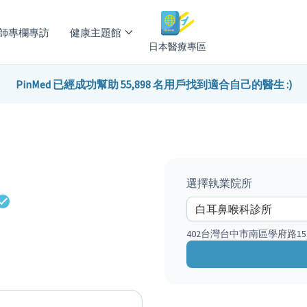
師專欄專訪
健康主題館
日本醫療專區
PinMed 已經成功幫助 55,898 名用戶找到適合自己的醫生 :)
選擇執業院所
402台灣台中市南區學府路15