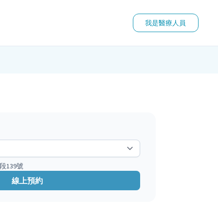
我是醫療人員
段139號
線上預約