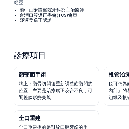
經歷
前中山附設醫院牙科部主治醫師
台灣口腔矯正學會(TOS)會員
隱適美矯正認證
診療項目
顏顎面手術
根管治療
將上下顎骨切開後重新調整齒顎間的
也可稱為
位置。主要是治療矯正咬合不良，可
內部」的
調整臉形變美觀
組織及根
全口重建
全口重建指的是對於口腔牙齒的重