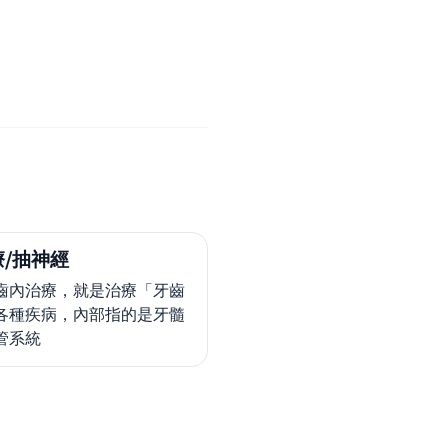
/抽神經
齒內治療，就是治療「牙齒
各種疾病，內部指的是牙髓
管系統