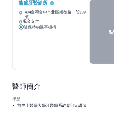
能盛牙醫診所
404台灣台中市北區崇德路一段139
號
現金支付
健保特約醫事機構
點
醫師
簡介
學歷
前中山醫學大學牙醫學系教育部定講師