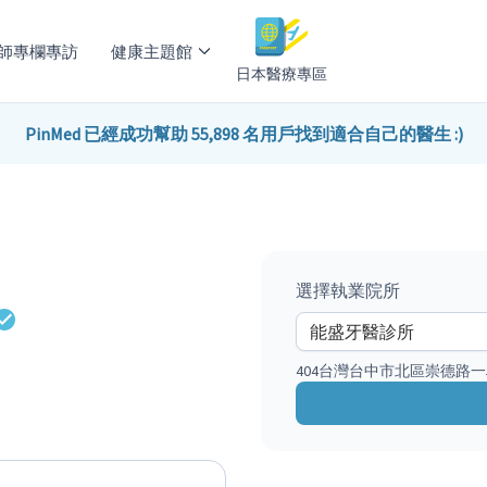
師專欄專訪
健康主題館
日本醫療專區
PinMed 已經成功幫助 55,898 名用戶找到適合自己的醫生 :)
選擇執業院所
404台灣台中市北區崇德路一