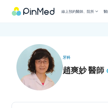
線上預約醫師、院所
醫
牙科
趙爽妙
醫師