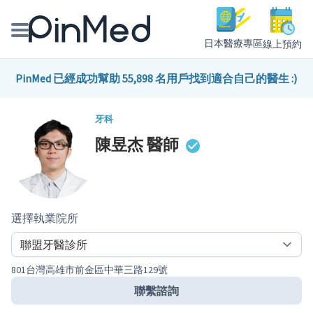
日本醫療專區
線上預約
線上預約醫師、院所
PinMed 已經成功幫助 55,898 名用戶找到適合自己的醫生 :)
醫師專欄專訪
牙科
陳昱杰
醫師
健康主題館
我是醫療人員
選擇執業院所
801台灣高雄市前金區中華三路129號
聯繫諮詢