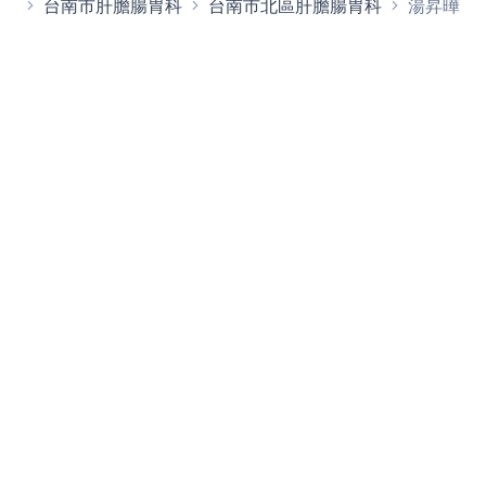
台南市肝膽腸胃科
台南市北區肝膽腸胃科
湯昇曄