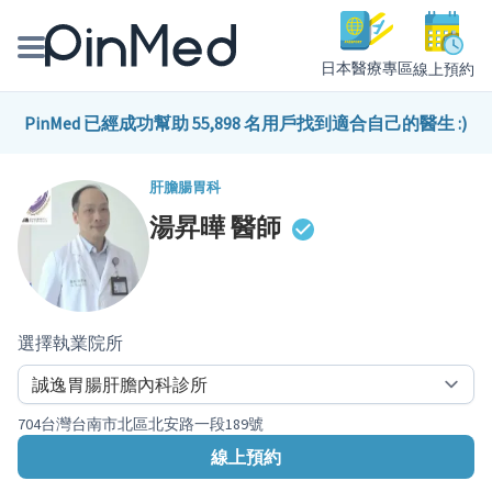
日本醫療專區
線上預約
線上預約醫師、院所
PinMed 已經成功幫助 55,898 名用戶找到適合自己的醫生 :)
醫師專欄專訪
肝膽腸胃科
湯昇曄
醫師
健康主題館
我是醫療人員
選擇執業院所
704台灣台南市北區北安路一段189號
線上預約