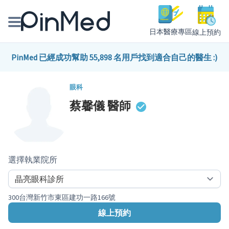
日本醫療專區
線上預約
線上預約醫師、院所
PinMed 已經成功幫助 55,898 名用戶找到適合自己的醫生 :)
醫師專欄專訪
眼科
蔡馨儀
醫師
健康主題館
我是醫療人員
選擇執業院所
300台灣新竹市東區建功一路166號
線上預約