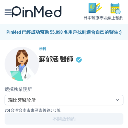
日本醫療專區
線上預約
線上預約醫師、院所
PinMed 已經成功幫助 55,898 名用戶找到適合自己的醫生 :)
醫師專欄專訪
牙科
蘇郁涵
醫師
健康主題館
我是醫療人員
選擇執業院所
701台灣台南市東區崇善路545號
不開放預約