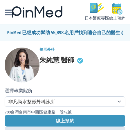
日本醫療專區
線上預約
線上預約醫師、院所
PinMed 已經成功幫助 55,898 名用戶找到適合自己的醫生 :)
醫師專欄專訪
整形外科
朱純慧
醫師
健康主題館
我是醫療人員
選擇執業院所
700台灣台南市中西區健康路一段42號
線上預約