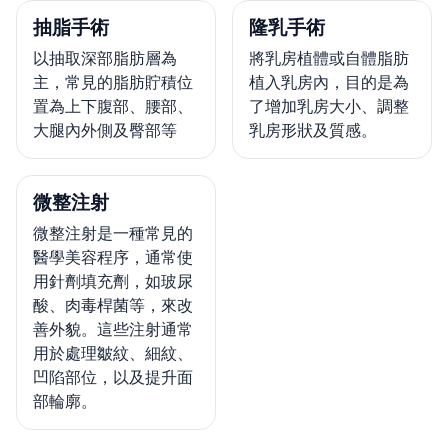
抽脂手術
隆乳手術
以抽取深部脂肪層為
將乳房植體或自體脂肪
主，常見的脂肪貯積位
植入乳房內，目的是為
置為上下腹部、腰部、
了增加乳房大小、調整
大腿內外側及臀部等
乳房形狀及質感。
微整注射
微整注射是一種常見的
醫學美容程序，通常使
用針劑填充劑，如玻尿
酸、肉毒桿菌等，來改
善外貌。這些注射通常
用於處理皺紋、細紋、
凹陷部位，以及提升面
部輪廓。