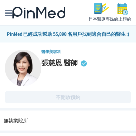
日本醫療專區
線上預約
線上預約醫師、院所
PinMed 已經成功幫助 55,898 名用戶找到適合自己的醫生 :)
醫師專欄專訪
醫學美容科
張慈恩
醫師
健康主題館
我是醫療人員
不開放預約
無執業院所