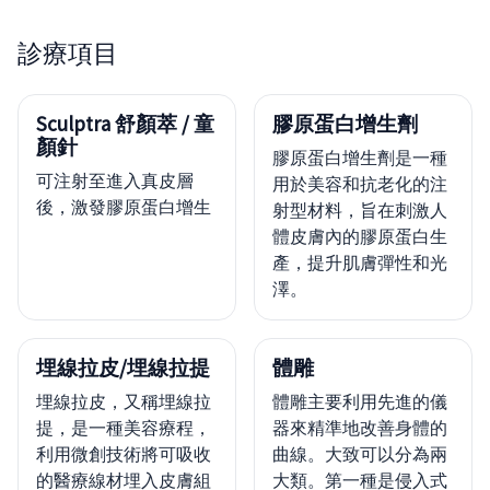
診療項目
Sculptra 舒顏萃 / 童
膠原蛋白增生劑
顏針
膠原蛋白增生劑是一種
可注射至進入真皮層
用於美容和抗老化的注
後，激發膠原蛋白增生
射型材料，旨在刺激人
體皮膚內的膠原蛋白生
產，提升肌膚彈性和光
澤。
埋線拉皮/埋線拉提
體雕
埋線拉皮，又稱埋線拉
體雕主要利用先進的儀
提，是一種美容療程，
器來精準地改善身體的
利用微創技術將可吸收
曲線。大致可以分為兩
的醫療線材埋入皮膚組
大類。第一種是侵入式