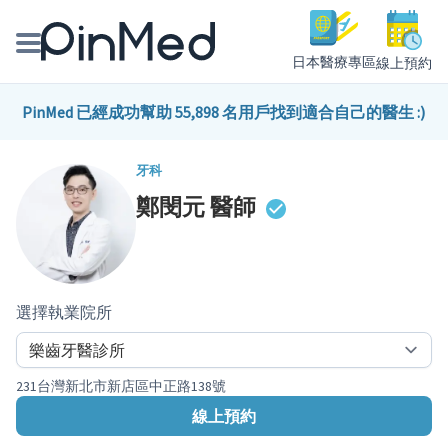
日本醫療專區
線上預約
線上預約醫師、院所
PinMed 已經成功幫助 55,898 名用戶找到適合自己的醫生 :)
醫師專欄專訪
牙科
鄭閔元
醫師
健康主題館
我是醫療人員
選擇執業院所
231台灣新北市新店區中正路138號
線上預約