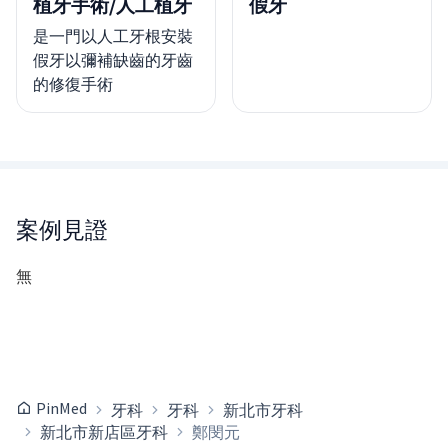
植牙手術/人工植牙
假牙
是一門以人工牙根安裝
假牙以彌補缺齒的牙齒
的修復手術
案例見證
無
PinMed
牙科
牙科
新北市牙科
新北市新店區牙科
鄭閔元