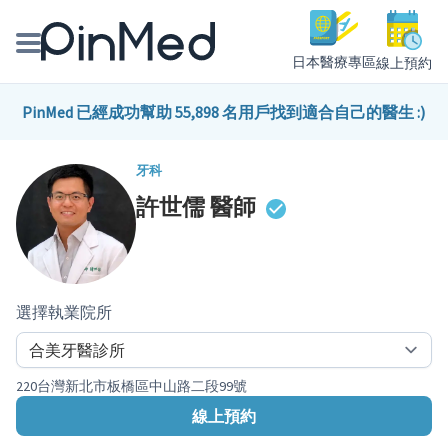
日本醫療專區
線上預約
線上預約醫師、院所
PinMed 已經成功幫助 55,898 名用戶找到適合自己的醫生 :)
醫師專欄專訪
牙科
許世儒
醫師
健康主題館
我是醫療人員
選擇執業院所
220台灣新北市板橋區中山路二段99號
線上預約