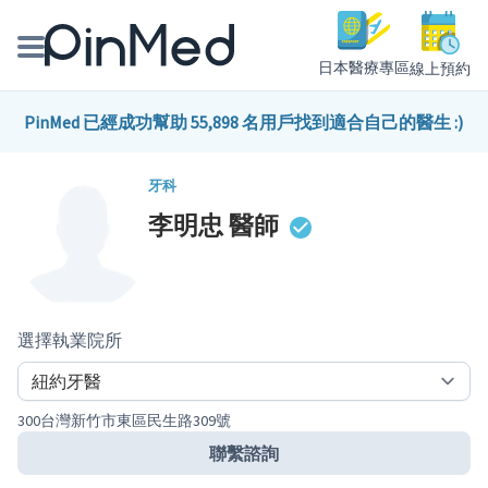
日本醫療專區
線上預約
線上預約醫師、院所
PinMed 已經成功幫助 55,898 名用戶找到適合自己的醫生 :)
醫師專欄專訪
牙科
李明忠
醫師
健康主題館
我是醫療人員
選擇執業院所
300台灣新竹市東區民生路309號
聯繫諮詢