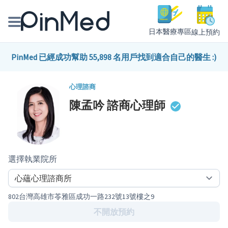
日本醫療專區
線上預約
線上預約醫師、院所
PinMed 已經成功幫助 55,898 名用戶找到適合自己的醫生 :)
醫師專欄專訪
心理諮商
陳孟吟
諮商心理師
健康主題館
我是醫療人員
選擇執業院所
802台灣高雄市苓雅區成功一路232號13號樓之9
不開放預約