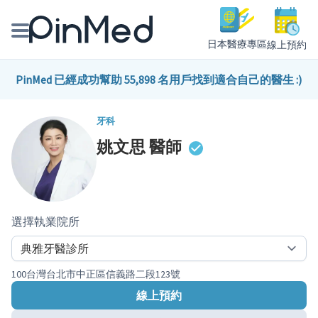
日本醫療專區
線上預約
線上預約醫師、院所
PinMed 已經成功幫助 55,898 名用戶找到適合自己的醫生 :)
醫師專欄專訪
牙科
姚文思
醫師
健康主題館
我是醫療人員
選擇執業院所
100台灣台北市中正區信義路二段123號
線上預約