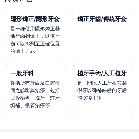
隱形矯正/隱形牙套
矯正牙齒/傳統牙套
是一種使用隱形矯正器
進行齒列矯正，以使牙
齒可以排列至正確位置
的矯正方式
一般牙科
植牙手術/人工植牙
囊括所有牙齒及口腔疾
是一門以人工牙根安裝
病之診斷與治療，包括
假牙以彌補缺齒的牙齒
口腔檢查、洗牙、蛀牙
的修復手術
填補、根管治療等