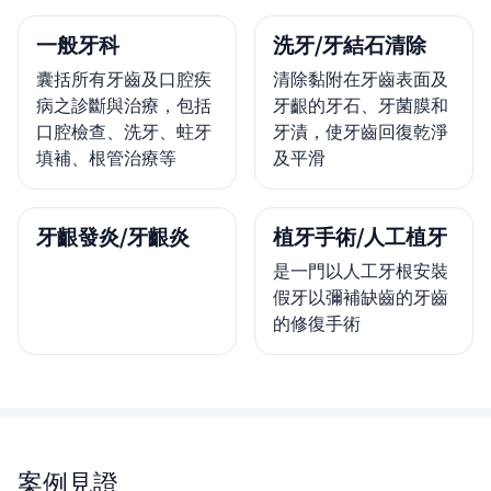
一般牙科
洗牙/牙結石清除
囊括所有牙齒及口腔疾
清除黏附在牙齒表面及
病之診斷與治療，包括
牙齦的牙石、牙菌膜和
口腔檢查、洗牙、蛀牙
牙漬，使牙齒回復乾淨
填補、根管治療等
及平滑
牙齦發炎/牙齦炎
植牙手術/人工植牙
是一門以人工牙根安裝
假牙以彌補缺齒的牙齒
的修復手術
案例見證