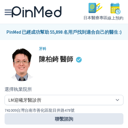
日本醫療專區
線上預約
線上預約醫師、院所
PinMed 已經成功幫助 55,898 名用戶找到適合自己的醫生 :)
醫師專欄專訪
牙科
陳柏錡
醫師
健康主題館
我是醫療人員
選擇執業院所
741009台灣台南市善化區龍目井路478號
聯繫諮詢