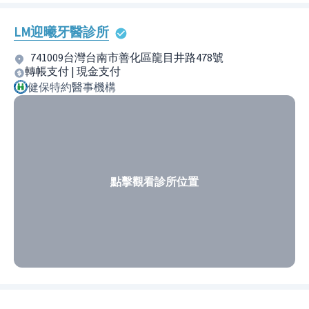
LM迎曦牙醫診所
741009台灣台南市善化區龍目井路478號
轉帳支付 | 現金支付
健保特約醫事機構
點擊觀看診所位置