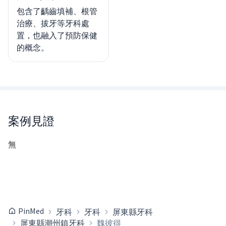
包含了齲齒填補、根管
治療、拔牙等牙科處
置，也融入了預防保健
的概念。
案例見證
無
PinMed
牙科
牙科
屏東縣牙科
屏東縣潮州鎮牙科
魏彼得