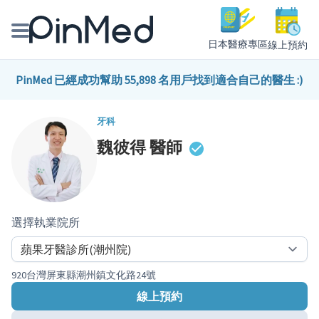
日本醫療專區
線上預約
線上預約醫師、院所
PinMed 已經成功幫助 55,898 名用戶找到適合自己的醫生 :)
醫師專欄專訪
牙科
魏彼得
醫師
健康主題館
我是醫療人員
選擇執業院所
920台灣屏東縣潮州鎮文化路24號
線上預約