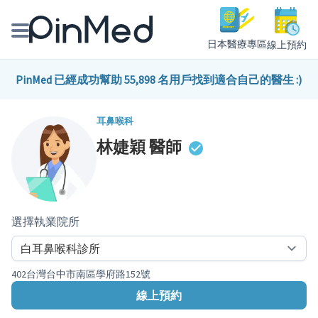
日本醫療專區
線上預約
線上預約醫師、院所
PinMed 已經成功幫助 55,898 名用戶找到適合自己的醫生 :)
醫師專欄專訪
耳鼻喉科
林婕穎
醫師
健康主題館
我是醫療人員
選擇執業院所
402台灣台中市南區學府路152號
線上預約