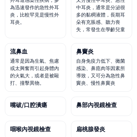
為迅速發作的急性外耳
中耳炎，通常是分泌很
炎，比較罕見是慢性外
多的黏稠液體，長期耳
耳炎。
朵有充脹感、聽力喪
失，常發生在學齡兒童
流鼻血
鼻竇炎
通常是因為生氣、焦慮
自身免疫力低下、黴菌
或太興奮而引起身體內
感染、鼻瘜肉等因素所
的火氣大，或者是被毆
導致，又可分為急性鼻
打、撞擊異物。
竇炎、慢性鼻竇炎
嘴破/口腔潰瘍
鼻部內視鏡檢查
咽喉內視鏡檢查
扁桃腺發炎