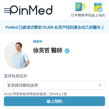
日本醫療專區
線上預約
線上預約醫師、院所
PinMed 已經成功幫助 55,898 名用戶找到適合自己的醫生 :)
醫師專欄專訪
婦產科
徐英哲
醫師
健康主題館
我是醫療人員
選擇執業院所
632台灣雲林縣虎尾鎮林森路二段428之1號
線上預約