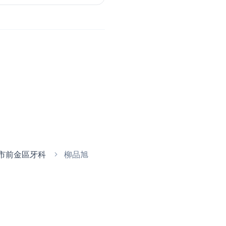
市前金區牙科
柳品旭