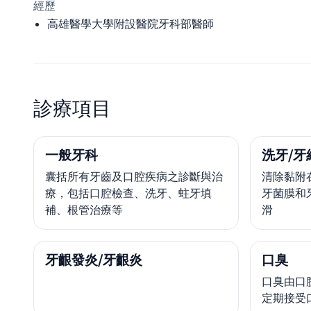
經歷
高雄醫學大學附設醫院牙科部醫師
診療項目
一般牙科
洗牙/牙
囊括所有牙齒及口腔疾病之診斷與治
清除黏附
療，包括口腔檢查、洗牙、蛀牙填
牙菌膜和
補、根管治療等
滑
牙齦發炎/牙齦炎
口臭
口臭由口腔
定期接受