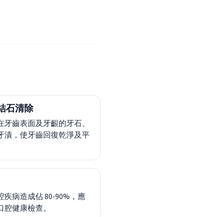
結石清除
在牙齒表面及牙齦的牙石、
牙漬，使牙齒回復乾淨及平
疾病造成佔 80-90%，應
口腔健康檢查。