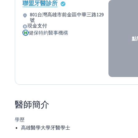
聯盟牙醫診所
801台灣高雄市前金區中華三路129
號
現金支付
健保特約醫事機構
點
醫師
簡介
學歷
高雄醫學大學牙醫學士