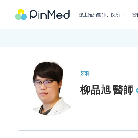
線上預約醫師、院所
醫
牙科
柳品旭
醫師