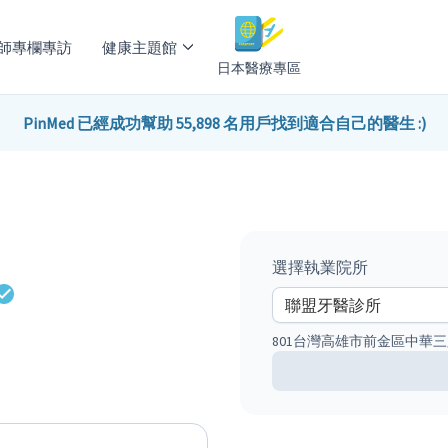
師專欄專訪
健康主題館
日本醫療專區
PinMed 已經成功幫助 55,898 名用戶找到適合自己的醫生 :)
選擇執業院所
801台灣高雄市前金區中華三