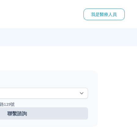
我是醫療人員
路129號
聯繫諮詢