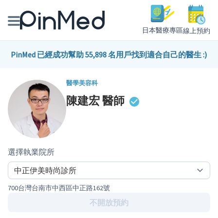
日本醫療專區
線上預約
線上預約醫師、院所
PinMed 已經成功幫助 55,898 名用戶找到適合自己的醫生 :)
醫師專欄專訪
醫學美容科
陳建宏
醫師
健康主題館
我是醫療人員
選擇執業院所
700台灣台南市中西區中正路162號
不開放預約