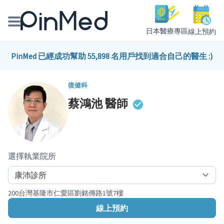
日本醫療專區
線上預約
線上預約醫師、院所
PinMed 已經成功幫助 55,898 名用戶找到適合自己的醫生 :)
醫師專欄專訪
復健科
蔡鴻池
醫師
健康主題館
我是醫療人員
選擇執業院所
200台灣基隆市仁愛區劉銘傳路1號7樓
線上預約