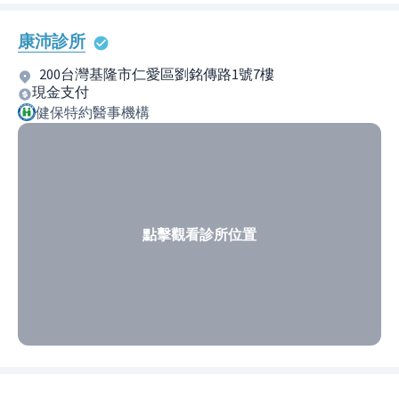
康沛診所
200台灣基隆市仁愛區劉銘傳路1號7樓
現金支付
健保特約醫事機構
點擊觀看診所位置