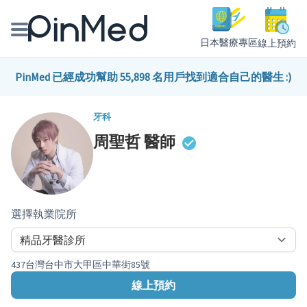
日本醫療專區
線上預約
線上預約醫師、院所
PinMed 已經成功幫助 55,898 名用戶找到適合自己的醫生 :)
醫師專欄專訪
牙科
周聖哲
醫師
健康主題館
我是醫療人員
選擇執業院所
437台灣台中市大甲區中華街85號
線上預約