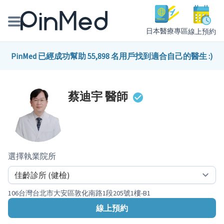
日本醫療專區
線上預約
線上預約醫師、院所
PinMed 已經成功幫助 55,898 名用戶找到適合自己的醫生 :)
醫師專欄專訪
蔡迪宇
醫師
健康主題館
我是醫療人員
選擇執業院所
106台灣台北市大安區敦化南路1段205號1樓-B1
線上預約