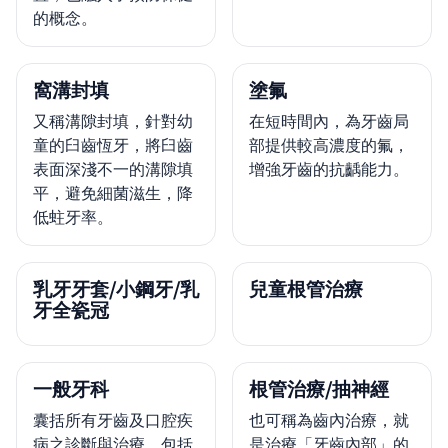
的概念。
窩溝封填
塗氟
又稱溝隙封填，針對幼
在短時間內，為牙齒局
童的臼齒恆牙，將臼齒
部提供較高濃度的氟，
表面深淺不一的溝隙填
增強牙齒的抗齲能力。
平，避免細菌滋生，降
低蛀牙率。
乳牙牙套/小鋼牙/乳
兒童根管治療
牙全瓷冠
一般牙科
根管治療/抽神經
囊括所有牙齒及口腔疾
也可稱為齒內治療，就
病之診斷與治療，包括
是治療「牙齒內部」的