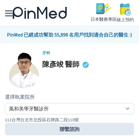
日本醫療專區
線上預約
線上預約醫師、院所
PinMed 已經成功幫助 55,898 名用戶找到適合自己的醫生 :)
醫師專欄專訪
牙科
陳彥竣
醫師
健康主題館
我是醫療人員
選擇執業院所
112台灣台北市北投區石牌路二段110號
聯繫諮詢