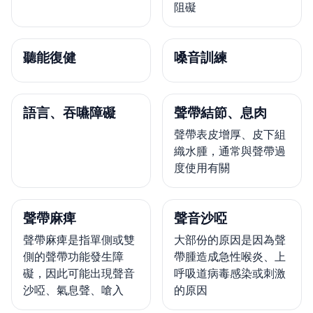
阻礙
聽能復健
嗓音訓練
語言、吞嚥障礙
聲帶結節、息肉
聲帶表皮增厚、皮下組
織水腫，通常與聲帶過
度使用有關
聲帶麻痺
聲音沙啞
聲帶麻痺是指單側或雙
大部份的原因是因為聲
側的聲帶功能發生障
帶腫造成急性喉炎、上
礙，因此可能出現聲音
呼吸道病毒感染或刺激
沙啞、氣息聲、嗆入
的原因