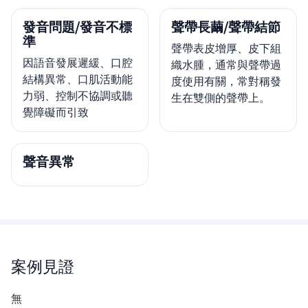
發音問題/發音不標
聲帶長繭/聲帶結節
準
聲帶表皮增厚、皮下組
因語音發展遲緩、口腔
織水腫，通常與聲帶過
結構異常、口肌活動能
度使用有關，常對稱發
力弱、控制不協調或聽
生在雙側的聲帶上。
覺障礙而引致
聲音異常
案例見證
無