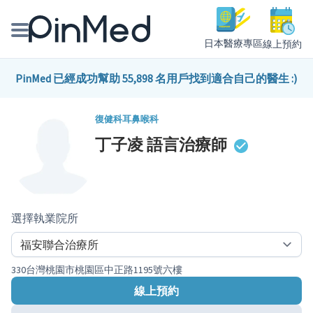
日本醫療專區
線上預約
線上預約醫師、院所
PinMed 已經成功幫助 55,898 名用戶找到適合自己的醫生 :)
醫師專欄專訪
復健科
耳鼻喉科
丁子凌
語言治療師
健康主題館
我是醫療人員
選擇執業院所
330台灣桃園市桃園區中正路1195號六樓
線上預約