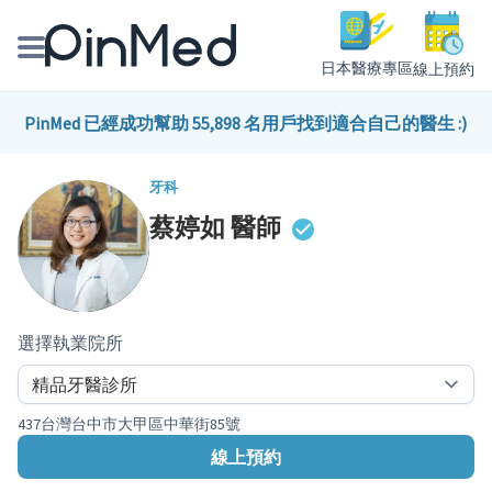
日本醫療專區
線上預約
線上預約醫師、院所
PinMed 已經成功幫助 55,898 名用戶找到適合自己的醫生 :)
醫師專欄專訪
牙科
蔡婷如
醫師
健康主題館
我是醫療人員
選擇執業院所
437台灣台中市大甲區中華街85號
線上預約