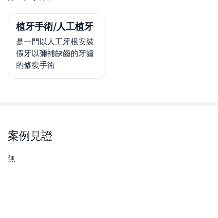
植牙手術/人工植牙
是一門以人工牙根安裝
假牙以彌補缺齒的牙齒
的修復手術
案例見證
無