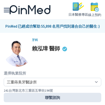
日本醫療專區
線上預約
線上預約醫師、院所
PinMed 已經成功幫助 55,898 名用戶找到適合自己的醫生 :)
醫師專欄專訪
牙科
賴泓璋
醫師
健康主題館
我是醫療人員
選擇執業院所
241台灣新北市三重區五華街196號
聯繫諮詢