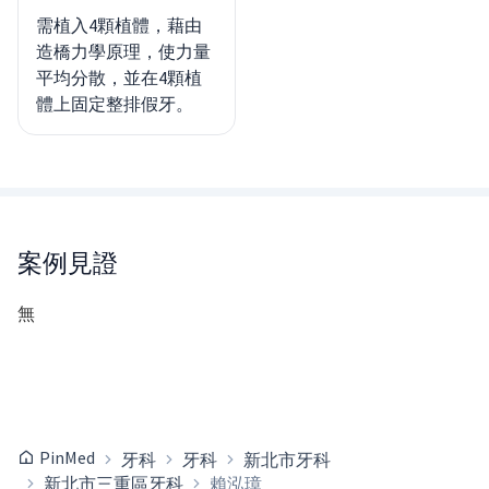
需植入4顆植體，藉由
造橋力學原理，使力量
平均分散，並在4顆植
體上固定整排假牙。
案例見證
無
PinMed
牙科
牙科
新北市牙科
新北市三重區牙科
賴泓璋