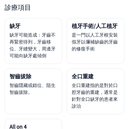
診療項目
缺牙
植牙手術/人工植牙
缺牙可能造成：牙齒不
是一門以人工牙根安裝
再緊密排列，牙齒移
假牙以彌補缺齒的牙齒
位、牙縫變大，周邊牙
的修復手術
可能向缺牙處傾倒
智齒拔除
全口重建
智齒隱藏或錯位、阻生
全口重建指的是對於口
智齒拔除。
腔牙齒的重建，通常是
針對全口缺牙的患者來
診治
All on 4