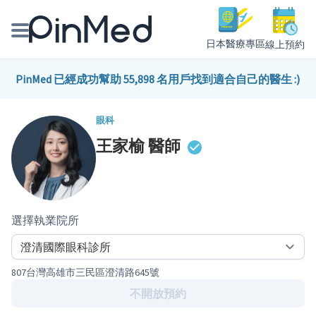
日本醫療專區
線上預約
線上預約醫師、院所
PinMed 已經成功幫助 55,898 名用戶找到適合自己的醫生 :)
醫師專欄專訪
眼科
王家榆
醫師
健康主題館
我是醫療人員
選擇執業院所
807台灣高雄市三民區澄清路645號
不開放預約