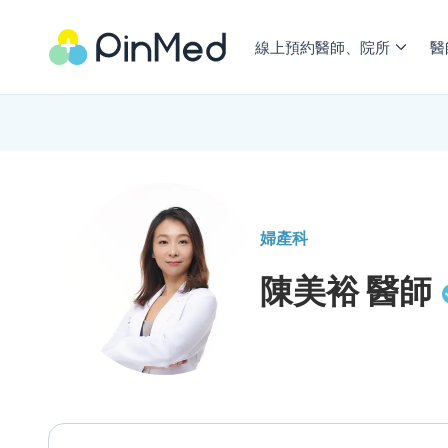
線上預約醫師、院所
醫
婦產科
陳美裕
醫師