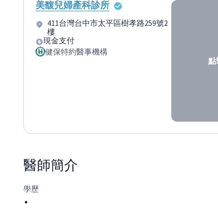
美馥兒婦產科診所
411台灣台中市太平區樹孝路259號2
樓
現金支付
健保特約醫事機構
點
醫師
簡介
學歷