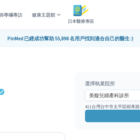
師專欄專訪
健康主題館
日本醫療專區
PinMed 已經成功幫助 55,898 名用戶找到適合自己的醫生 :)
選擇執業院所
411台灣台中市太平區樹孝路2