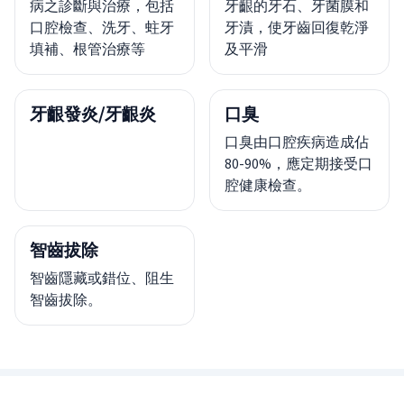
病之診斷與治療，包括
牙齦的牙石、牙菌膜和
口腔檢查、洗牙、蛀牙
牙漬，使牙齒回復乾淨
填補、根管治療等
及平滑
牙齦發炎/牙齦炎
口臭
口臭由口腔疾病造成佔
80-90%，應定期接受口
腔健康檢查。
智齒拔除
智齒隱藏或錯位、阻生
智齒拔除。