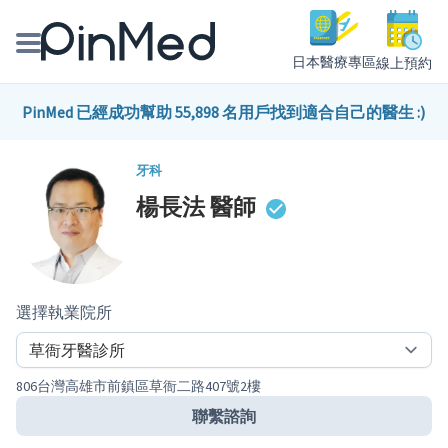
日本醫療專區
線上預約
線上預約醫師、院所
PinMed 已經成功幫助 55,898 名用戶找到適合自己的醫生 :)
醫師專欄專訪
牙科
楊長法
醫師
健康主題館
我是醫療人員
選擇執業院所
806台灣高雄市前鎮區草衙二路407號2樓
聯繫諮詢