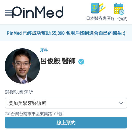
日本醫療專區
線上預約
線上預約醫師、院所
PinMed 已經成功幫助 55,898 名用戶找到適合自己的醫生 :)
醫師專欄專訪
牙科
呂俊毅
醫師
健康主題館
我是醫療人員
選擇執業院所
701台灣台南市東區東興路103號
線上預約