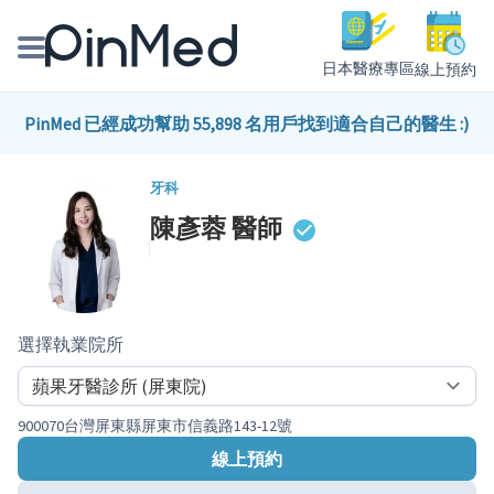
日本醫療專區
線上預約
線上預約醫師、院所
PinMed 已經成功幫助 55,898 名用戶找到適合自己的醫生 :)
醫師專欄專訪
牙科
陳彥蓉
醫師
健康主題館
我是醫療人員
選擇執業院所
900070台灣屏東縣屏東市信義路143-12號
線上預約