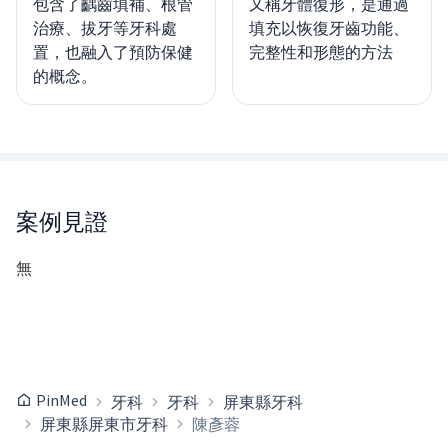
包含了齲齒填補、根管
又稱牙體復形，是通過
治療、拔牙等牙科處
填充以恢復牙齒功能、
置，也融入了預防保健
完整性和形態的方法
的概念。
案例見證
無
PinMed
牙科
牙科
屏東縣牙科
屏東縣屏東市牙科
陳彥蓉