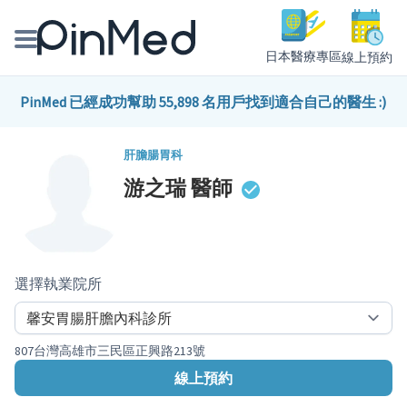
日本醫療專區
線上預約
線上預約醫師、院所
PinMed 已經成功幫助 55,898 名用戶找到適合自己的醫生 :)
醫師專欄專訪
肝膽腸胃科
游之瑞
醫師
健康主題館
我是醫療人員
選擇執業院所
807台灣高雄市三民區正興路213號
線上預約