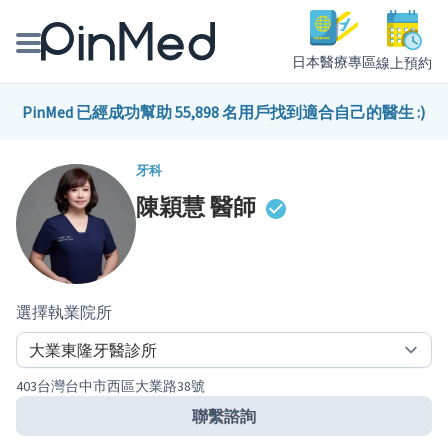
日本醫療專區
線上預約
線上預約醫師、院所
PinMed 已經成功幫助 55,898 名用戶找到適合自己的醫生 :)
醫師專欄專訪
牙科
陳穎慧
醫師
健康主題館
我是醫療人員
選擇執業院所
403台灣台中市西區大業路38號
聯繫諮詢