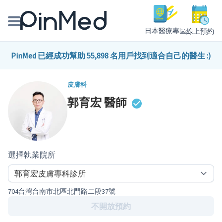
日本醫療專區
線上預約
線上預約醫師、院所
PinMed 已經成功幫助 55,898 名用戶找到適合自己的醫生 :)
醫師專欄專訪
皮膚科
郭育宏
醫師
健康主題館
我是醫療人員
選擇執業院所
704台灣台南市北區北門路二段37號
不開放預約