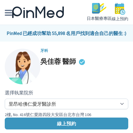
日本醫療專區
線上預約
線上預約醫師、院所
PinMed 已經成功幫助 55,898 名用戶找到適合自己的醫生 :)
醫師專欄專訪
牙科
吳佳蓉
醫師
健康主題館
我是醫療人員
選擇執業院所
2樓, No. 416號仁愛路四段大安區台北市台灣 106
線上預約