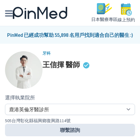
日本醫療專區
線上預約
線上預約醫師、院所
PinMed 已經成功幫助 55,898 名用戶找到適合自己的醫生 :)
醫師專欄專訪
牙科
王信揮
醫師
健康主題館
我是醫療人員
選擇執業院所
505台灣彰化縣福興鄉復興路114號
聯繫諮詢