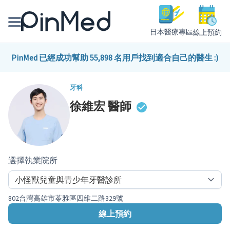
日本醫療專區
線上預約
線上預約醫師、院所
PinMed 已經成功幫助 55,898 名用戶找到適合自己的醫生 :)
醫師專欄專訪
牙科
徐維宏
醫師
健康主題館
我是醫療人員
選擇執業院所
802台灣高雄市苓雅區四維二路329號
線上預約