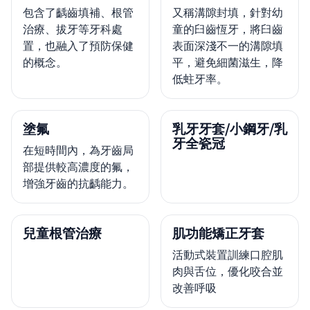
包含了齲齒填補、根管
又稱溝隙封填，針對幼
治療、拔牙等牙科處
童的臼齒恆牙，將臼齒
置，也融入了預防保健
表面深淺不一的溝隙填
的概念。
平，避免細菌滋生，降
低蛀牙率。
塗氟
乳牙牙套/小鋼牙/乳
牙全瓷冠
在短時間內，為牙齒局
部提供較高濃度的氟，
增強牙齒的抗齲能力。
兒童根管治療
肌功能矯正牙套
活動式裝置訓練口腔肌
肉與舌位，優化咬合並
改善呼吸