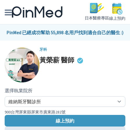
日本醫療專區
線上預約
線上預約醫師、院所
PinMed 已經成功幫助 55,898 名用戶找到適合自己的醫生 :)
醫師專欄專訪
牙科
黃榮薪
醫師
健康主題館
我是醫療人員
選擇執業院所
900台灣屏東縣屏東市廣東路282號
線上預約