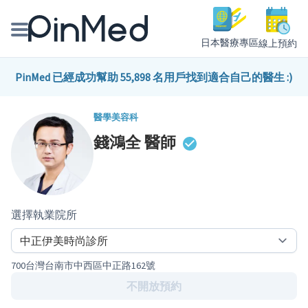
日本醫療專區
線上預約
線上預約醫師、院所
PinMed 已經成功幫助 55,898 名用戶找到適合自己的醫生 :)
醫師專欄專訪
醫學美容科
錢鴻全
醫師
健康主題館
我是醫療人員
選擇執業院所
700台灣台南市中西區中正路162號
不開放預約