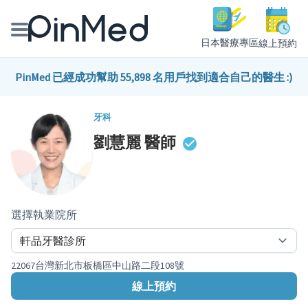
日本醫療專區
線上預約
線上預約醫師、院所
PinMed 已經成功幫助 55,898 名用戶找到適合自己的醫生 :)
醫師專欄專訪
牙科
劉慧麗
醫師
健康主題館
我是醫療人員
選擇執業院所
22067台灣新北市板橋區中山路二段108號
線上預約