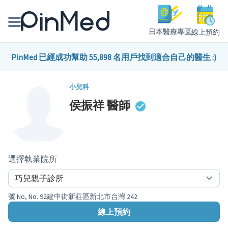
日本醫療專區
線上預約
線上預約醫師、院所
PinMed 已經成功幫助 55,898 名用戶找到適合自己的醫生 :)
醫師專欄專訪
小兒科
侯振祥
醫師
健康主題館
我是醫療人員
選擇執業院所
號 No, No. 92建中街新莊區新北市台灣 242
線上預約